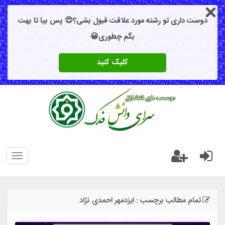
دوست داری تو رشته مورد علاقت قبول بشی؟😍 پس بیا تا بهت
بگم چطوری😀
کلیک کنید
oggle
gation
تمام مطالب برچسب : ایزدمهر احمدی نژاد