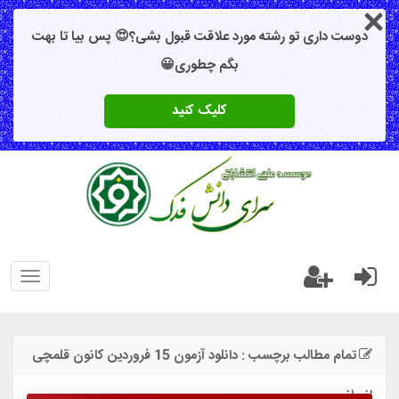
دوست داری تو رشته مورد علاقت قبول بشی؟😍 پس بیا تا بهت
بگم چطوری😀
کلیک کنید
oggle
gation
تمام مطالب برچسب : دانلود آزمون 15 فروردین کانون قلمچی
انسانی