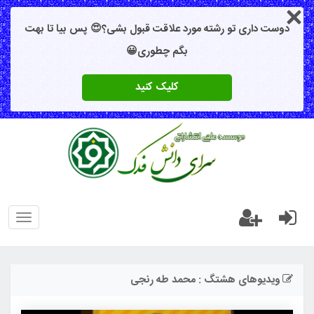
دوست داری تو رشته مورد علاقت قبول بشی؟😍 پس بیا تا بهت
بگم چطوری😀
کلیک کنید
oggle
gation
ویدیوهای هشتگ : محمد طه رنجی