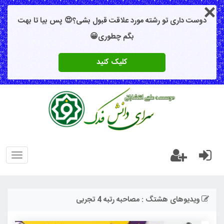
دوست داری تو رشته مورد علاقت قبول بشی؟😍 پس بیا تا بهت
بگم چطوری😀
کلیک کنید
oggle
gation
ویدیوهای هشتگ : مصاحبه رتبه 4 تجربی