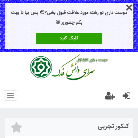
دوست داری تو رشته مورد علاقت قبول بشی؟😍 پس بیا تا بهت
بگم چطوری😀
کلیک کنید
oggle
gation
کنکور تجربی