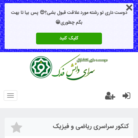
دوست داری تو رشته مورد علاقت قبول بشی؟😍 پس بیا تا بهت
بگم چطوری😀
کلیک کنید
oggle
gation
کنکور سراسری ریاضی و فیزیک