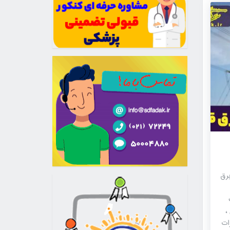
برق
،
ات