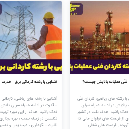
۱۸۰۵
۰
۰
۲۰۵۵
۰
۰
 فنّی عملیّات پالایش چیست؟
آشنایی با رشته کاردانی برق – قدرت
 با رشته های ریاضی، کاردان فنّی
آشنایی با رشته های ریاضی، کاردانی 
ت پالایش در ادامه همراه سرای
– قدرت در ادامه همراه سرای دانش
فدک باشید. هدف نفت در کشور
فدک باشید. هدف از این دوره تربیت
ی از فرصت های فراوان مالی که
تکنسین در زمینه نصب ، بهره برداری 
آورده . فرصت های شغلی
نظارت ، نگهداری ، عیب یابی و تعمیر