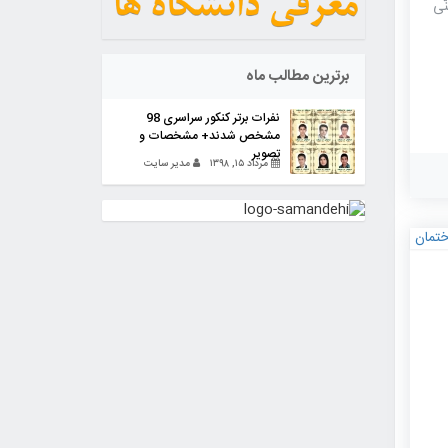
ّی
برترین مطالب ماه
نفرات برتر کنکور سراسری 98
مشخص شدند+ مشخصات و
تصویر
مرداد ۱۵, ۱۳۹۸
مدیر سایت