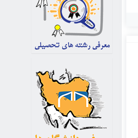
ی
وی
ی
این
ز