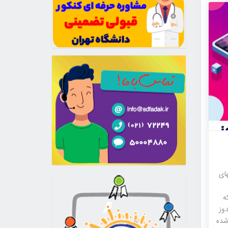
های
ه
 ios و ویندوز
شده