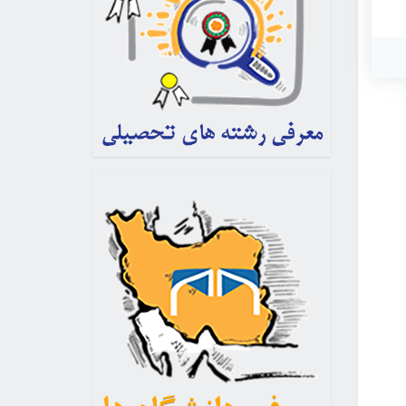
در
ت
د،
 تو
نو
هی
ل
جود
ریس