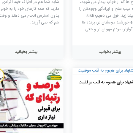
ح ها که از خواب بیدار می شوید،
شاید شما هم در اطراف خود افرادی ر
 عیب سنج و ایرادگیر وجودتان را
دارید که همه کارهای خود را به خوبی
از کار بیندازید. قول می دهیم؛ sisli
بدون استرس انجام می دهند و وقت
escort خورشید درخشان تر، پرنده ها
هم کم نمی آورند.
ازتر، مردم مهربان تر و حتی
کارتان پربرکت تر خواهد شد.
بیشتر بخوانید
بیشتر بخوانید
۱۳۵۰
۰
۰