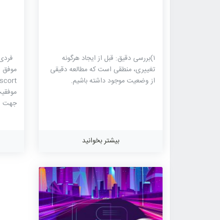
۱)بررسی دقیق: قبل از ایجاد هرگونه
فردی ر
تغییری، منطقی است که مطالعه دقیقی
موفق ش
از وضعیت موجود داشته باشیم.
موفقیت
جهت رس
حقیقتا
متفاوت
این تع
بیشتر بخوانید
یا حس