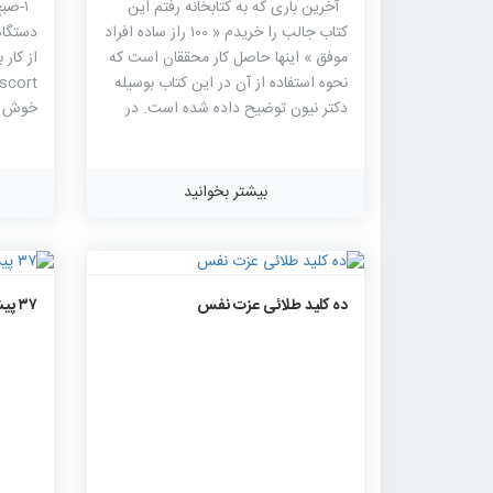
آخرین باری که به کتابخانه رفتم این
۱-صب
کتاب جالب را خریدم « ۱۰۰ راز ساده افراد
دستگاه
موفق » اینها حاصل کار محققان است که
نحوه استفاده از آن در این کتاب بوسیله
دکتر نیون توضیح داده شده است. در
خوش آو
این کتاب چکیده مطالعات مختلفی که در
کسب و 
باره افراد موفق انجام شده است را
مشاهده می کنید که چگونه همه آنها با
بیشتر بخوانید
هم یکجا جمع آوری شده تا برای موفقیت
فردی مورد استفاده قرار گیرد.
۱۴۶۰
۰
۰
ده کلید طلائی عزت نفس
۳۷ پیشنهاد برای هجوم به قلب موفقیت