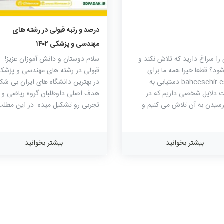
۹۳۴
۰
۰
درصد و رتبه قبولی در رشته های
مهندسی و پزشکی ۱۴۰۲
ا سراغ دارید که تلاش نکند و
سلام دوستان و دانش آموزان عزیز!
ود؟ قطعا خیر! همه ما برای
قبولی در رشته های مهندسی و پزشک
bahcesehir escort دستیابی به
در بهترین دانشگاه های ایران بی شک
 دلایل شخصی داریم که در
هدف اصلی داوطلبان گروه ریاضی و
یدن به آن تلاش می کنیم و
تجربی رو تشکیل میده. در این مطلب
 همه موفقیت ها به روش های
برای شما درصد های لازم و رتبه ای ک
ی معین و تعریف شده اند، خواه
باید برای قبولی در رشته های مهندس
ریف در جهت استقلال مالی باشد
پزشکی در دانشگاه های برتر تهران و
بیشتر بخوانید
بیشتر بخوانید
 انحصاری موفقیت و پیشرفت.
شهرستان رو کسب کنید آماده کرده ای
همراه سرای دانش فدک باشید😀 در
و رتبه لازم برای قبولی در رشته مهن
مکانیک دانشگاه صنعتی امیرکبیر درص
رتبه لازم برای قبولی در رشته
دندانپزشکی دانشگاه علوم پزشکی تبری
درصد و رتبه لازم برای قبولی در رشته