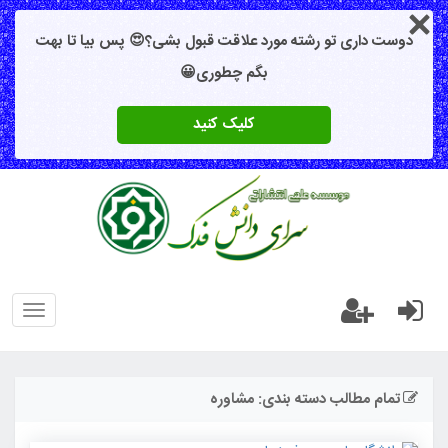
دوست داری تو رشته مورد علاقت قبول بشی؟😍 پس بیا تا بهت
بگم چطوری😀
کلیک کنید
oggle
gation
تمام مطالب دسته بندی: مشاوره