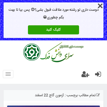
دوست داری تو رشته مورد علاقت قبول بشی؟😍 پس بیا تا بهت
بگم چطوری😀
کلیک کنید
oggle
gation
تمام مطالب برچسب : آزمون گاج 22 اسفند