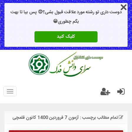
دوست داری تو رشته مورد علاقت قبول بشی؟😍 پس بیا تا بهت
بگم چطوری😀
کلیک کنید
oggle
gation
تمام مطالب برچسب : آزمون 7 فروردین 1400 کانون قلمچی