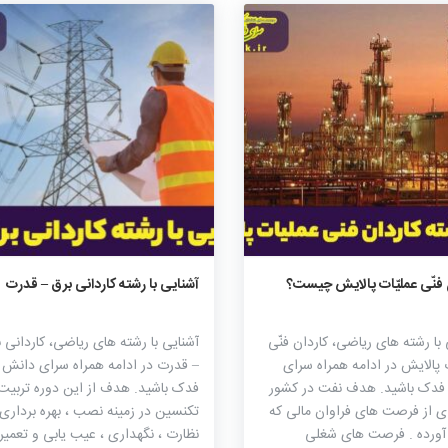
۱۸۰۷
۰
۰
۲۰۵۷
۰
۰
 فنّی عملیّات پالایش چیست؟
آشنایی با رشته کاردانی برق – قدرت
 با رشته های ریاضی، کاردان فنّی
آشنایی با رشته های ریاضی، کاردانی 
ت پالایش در ادامه همراه سرای
– قدرت در ادامه همراه سرای دانش
فدک باشید. هدف نفت در کشور
فدک باشید. هدف از این دوره تربیت
ی از فرصت های فراوان مالی که
تکنسین در زمینه نصب ، بهره برداری 
آورده . فرصت های شغلی
نظارت ، نگهداری ، عیب یابی و تعمیر