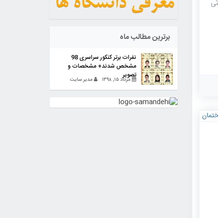
ّی
برترین مطالب ماه
نفرات برتر کنکور سراسری 98
مشخص شدند+ مشخصات و
تصویر
مرداد ۱۵, ۱۳۹۸
مدیر سایت