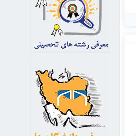
ی
وی
ی
این
ز