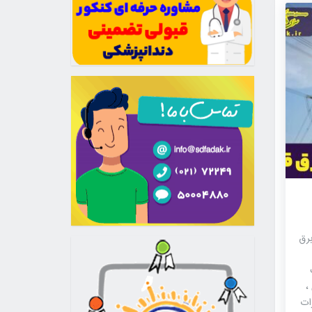
برق
،
ات