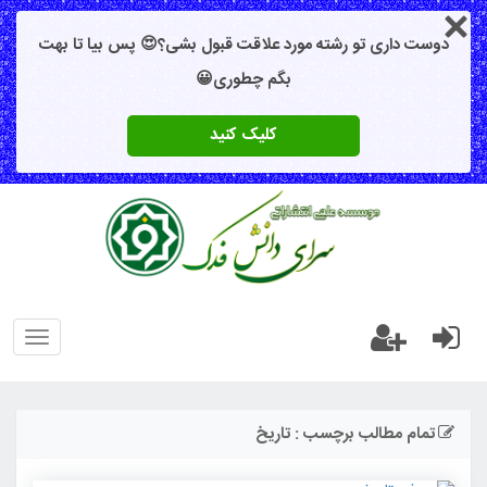
دوست داری تو رشته مورد علاقت قبول بشی؟😍 پس بیا تا بهت
بگم چطوری😀
کلیک کنید
oggle
gation
تمام مطالب برچسب : تاریخ