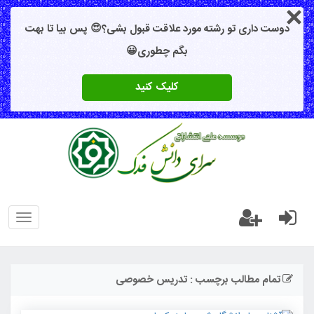
دوست داری تو رشته مورد علاقت قبول بشی؟😍 پس بیا تا بهت
بگم چطوری😀
کلیک کنید
oggle
gation
تمام مطالب برچسب : تدریس خصوصی