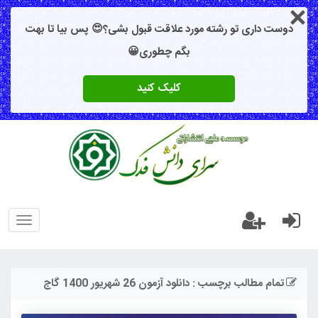
دوست داری تو رشته مورد علاقت قبول بشی؟😍 پس بیا تا بهت
بگم چطوری😀
کلیک کنید
oggle
gation
تمام مطالب برچسب : دانلود آزمون 26 شهریور 1400 گاج