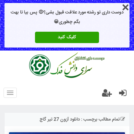
دوست داری تو رشته مورد علاقت قبول بشی؟😍 پس بیا تا بهت
بگم چطوری😀
کلیک کنید
oggle
gation
تمام مطالب برچسب : دانلود آزون 27 تیر گاج