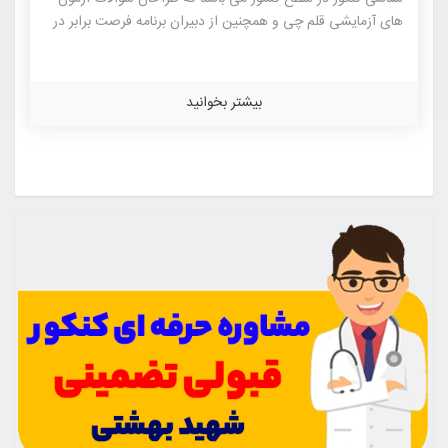
های آزمایشی قلم چی و همچنین از دبیران برنامه فرصت برابر در
صدا و سیما می باشد. این جزوه زیست شناسی در فصل های زیر
تدوین شده است : جزوه زیست شناسی پایه دهم شامل : فصل
دوم : گوارش و جذب مواد فصل سوم : تبادلات گازی فصل چهارم :
بیشتر بخوانید
گردش مواد در جاندارن فصل پنجم : تنظیم اسمزی و دفع مواد
زائد فصل ششم : از یاخته تا گیاه فصل هفتم : جذب و انتقال […]