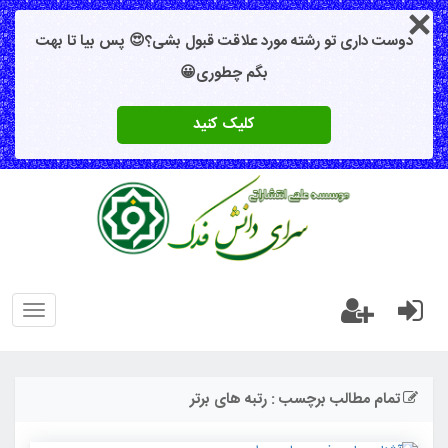
دوست داری تو رشته مورد علاقت قبول بشی؟😍 پس بیا تا بهت
بگم چطوری😀
کلیک کنید
oggle
gation
تمام مطالب برچسب : رتبه های برتر