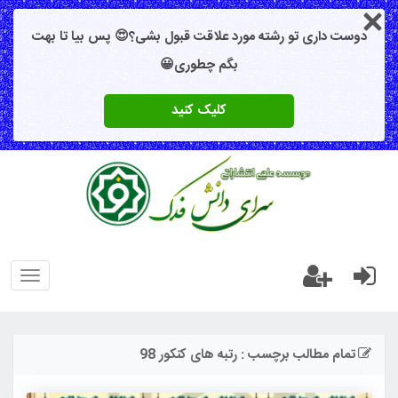
دوست داری تو رشته مورد علاقت قبول بشی؟😍 پس بیا تا بهت
بگم چطوری😀
کلیک کنید
oggle
gation
تمام مطالب برچسب : رتبه های کنکور 98