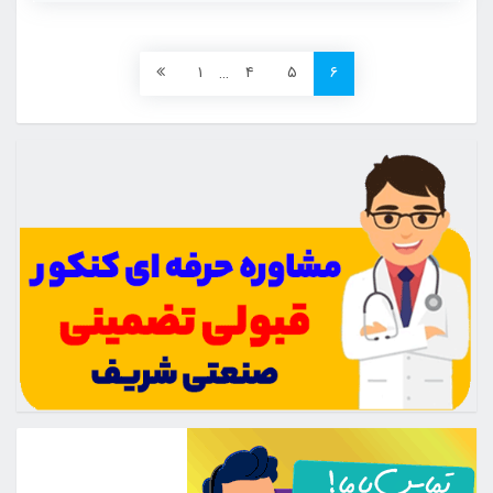
۱
…
۴
۵
۶