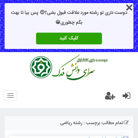
دوست داری تو رشته مورد علاقت قبول بشی؟😍 پس بیا تا بهت
بگم چطوری😀
کلیک کنید
oggle
gation
تمام مطالب برچسب : رشته ریاضی