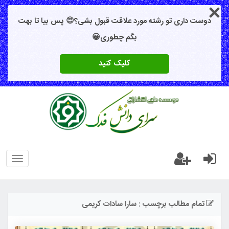
دوست داری تو رشته مورد علاقت قبول بشی؟😍 پس بیا تا بهت
بگم چطوری😀
کلیک کنید
oggle
gation
تمام مطالب برچسب : سارا سادات کریمی