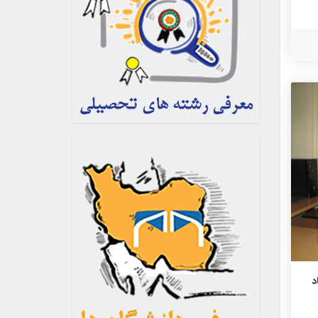
نون
ال
ود. من امسال ۳
نه دولتی
یک
لعه
ساعت در
: فرهاد