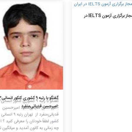
۱۴۴۲
۰
۰
مراکز مجاز برگزاری آزمون IELTS در
۱۸۲۸
۰
۰
گفتگو با رت
گفتگو ب
:امیرحسن قدیانی‌منفرد
:امیرحسن قدیانی‌منفرد امیرحسین
قدیانی‌منفرد از تهران رتبه ۹ انسانی
کشور لطفاً خودتان را معرفی کنید ؟ از
چه زمانی به کانون آمدید و میانگین تر