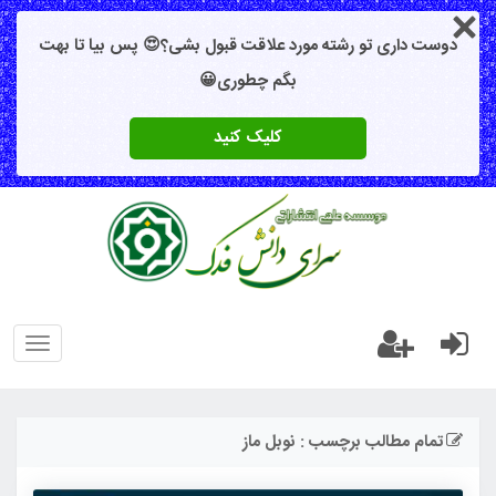
دوست داری تو رشته مورد علاقت قبول بشی؟😍 پس بیا تا بهت
بگم چطوری😀
کلیک کنید
oggle
gation
تمام مطالب برچسب : نوبل ماز