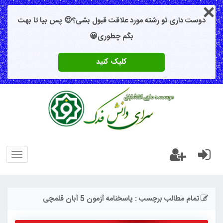
دوست داری تو رشته مورد علاقت قبول بشی؟😍 پس بیا تا بهت
بگم چطوری😀
کلیک کنید
oggle
gation
تمام مطالب برچسب : پاسخنامه آزمون 5 آبان قلمچی