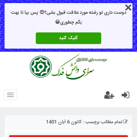
دوست داری تو رشته مورد علاقت قبول بشی؟😍 پس بیا تا بهت
بگم چطوری😀
کلیک کنید
oggle
gation
تمام مطالب برچسب : کانون 6 آبان 1401