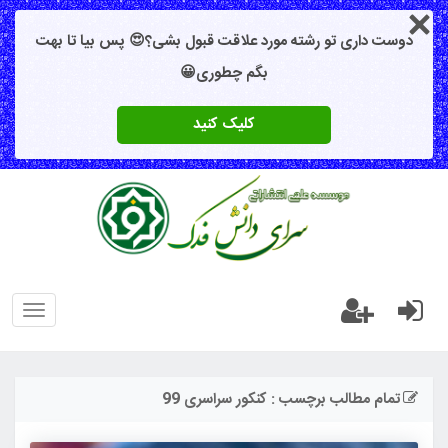
دوست داری تو رشته مورد علاقت قبول بشی؟😍 پس بیا تا بهت
بگم چطوری😀
کلیک کنید
oggle
gation
تمام مطالب برچسب : کنکور سراسری 99