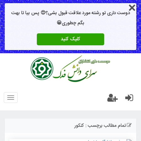
دوست داری تو رشته مورد علاقت قبول بشی؟😍 پس بیا تا بهت
بگم چطوری😀
کلیک کنید
oggle
gation
تمام مطالب برچسب : کنکور