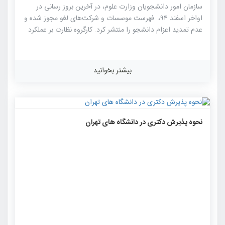
سازمان امور دانشجویان وزارت علوم، در آخرین بروز رسانی در
اواخر اسفند ۹۴، فهرست موسسات و شرکت‌های لغو مجوز شده و
عدم تمدید اعزام دانشجو را منتشر کرد. کارگروه نظارت بر عملکرد
موسسات اعزام دانشجو به خارج سازمان امور دانشجویان وزارت
علوم براساس آخرین به روز رسانی، فهرست ۷۲ موسسه لغو مجوز
شده اعزام دانشجو به خارج را اعلام کرد.در این فهرست آمده
بیشتر بخوانید
است: بدیهی است این قبیل موسسات با توجه به ضوابط و
مقررات، اجازه هیچگونه فعالیت درخصوص اعزام دانشجو از قبیل
مشاوره، عقد قرارداد و… را نخواهند داشت.تمام متقاضیان نسبت
به اقدامات این موسسات دقت نظر کامل […]
۱۶۰۱
۰
۰
نحوه پذیرش دکتری در دانشگاه های تهران