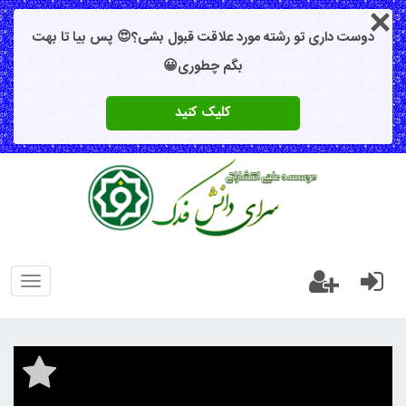
دوست داری تو رشته مورد علاقت قبول بشی؟😍 پس بیا تا بهت
بگم چطوری😀
کلیک کنید
oggle
gation