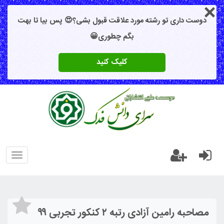
دوست داری تو رشته مورد علاقت قبول بشی؟😍 پس بیا تا بهت
بگم چطوری😀
کلیک کنید
oggle
gation
مصاحبه رامین آزادی رتبه ۲ کنکور تجربی ۹۹