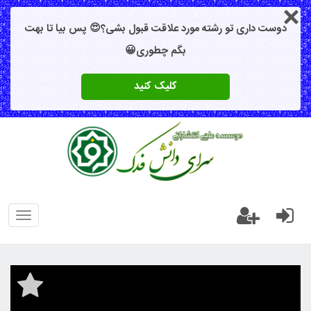
دوست داری تو رشته مورد علاقت قبول بشی؟😍 پس بیا تا بهت
بگم چطوری😀
کلیک کنید
oggle
gation