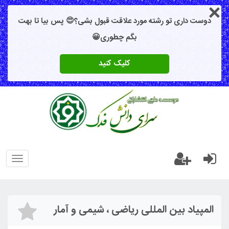
دوست داری تو رشته مورد علاقت قبول بشی؟😍 پس بیا تا بهت
بگم چطوری😀
کلیک کنید
oggle
gation
المپیاد بین‌ المللی ریاضی ، شیمی و آمار