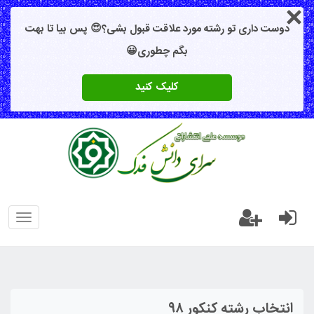
دوست داری تو رشته مورد علاقت قبول بشی؟😍 پس بیا تا بهت
بگم چطوری😀
کلیک کنید
oggle
gation
انتخاب رشته کنکور ۹۸