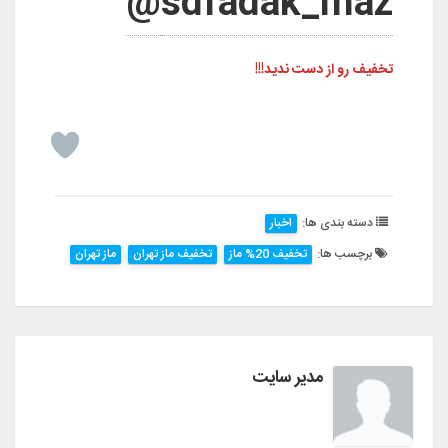
sdfadak_maz@
تخفیف رو از دست ندید!!!
دسته بندی ها:
اخبار
برچسب ها:
تخفیف 20% ماز
تخفیف ماز تهران
ماز تهران
مدیر سایت