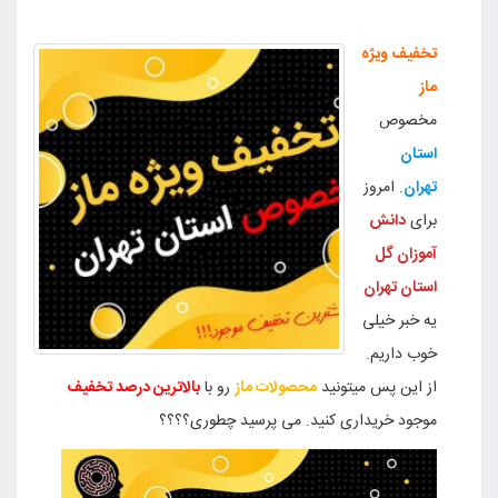
تخفیف ویژه
ماز
مخصوص
استان
تهران
. امروز
برای
دانش
آموزان گل
استان تهران
یه خبر خیلی
خوب داریم.
از این پس میتونید
محصولات ماز
رو با
بالاترین درصد تخفیف
موجود خریداری کنید. می پرسید چطوری؟؟؟؟