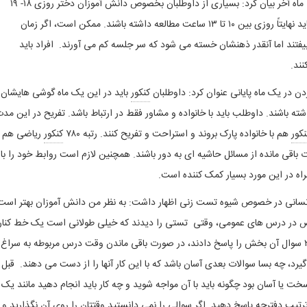
سلطان نژاد درباره ساعات مطالعه ماه آخر بیان کرد: بسیاری از داوطلبان بخصوص دانش آموزان دختر روزی ۱۸- ۱۹
ساعت درس می خوانند که این امر کاملاً اشتباه است و باید نهایتاً روزی بین ۱۰ تا ۱۳ ساعت مطالعه داشته باشند. ممکن است، اگر زمان
یفتند اما آنقدر ذهنشان خسته می شود که سر جلسه کم می آورند. افراد باید
دن در یک ماه پایانی عنوان کرد: داوطلبان
کنکور
باید در این یک ماه گوشی هایشان ر
ه باشند. داوطلب باید با خانواده و مشاور فقط در ارتباط باشد. تفریح در این مد
نکور
هم با خانواده پارک بروند و استراحت و تفریح کنند. رتبه ۷۸۰
کنکور
ریاضی هم د
باقی مانده از مسائل حاشیه ای به دور باشند. همچنین لازم است روابط خود را با
اه در این مورد بسیار کمک کننده است.
طانی نژاد رتبه ۱۰ انسانی در خصوص شیوه تست زنی اظهار داشت: به نظر من دانش آموزان بهتر است
 در درس های عمومی، وقتی تستی را دیدند که خیلی طولانی است یک خط کنار
این تست بگذارند و اصلاً آن را نخوانند و بعد از اینکه ۲۵ سوال آن بخش را پاسخ دادند، در صورت باقی ماندن وقت درس مربوطه به سراغ
، چه بسا سوالات بعدی آسان باشد که با این کار آنها را از دست می دهند. قبل ا
خت یا آسان بود چگونه باید با آن مواجه شوید و چه کار باید انجام دهید مانند یک
تیب دفترچه پاسخ دهید. اگر سوالی را نمی دانستید وقتتان را روی آن نگذارید و 