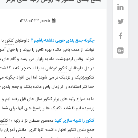
۰۰:۰۵, ۱۳۹۹-۰۲-۲۳
چگونه جمع بندی خوبی داشته باشیم ؟
داوطلبان
کنکور
با 
توانند از مدت باقی مانده بهره کافی را ببرند و با خیال 
شوند. وقتی اردیبهشت ماه به پایان می رسد و گام های م
در دل داوطلبان
کنکور
غوغایی به پا است چرا که با گذشت ه
کنکورنزدیک و نزدیک تر می شوند اما این افراد چگونه م
حداکثر استفاده را از زمان باقی مانده بکنند و جمع بندی
ما به سراغ رتبه های برتر
کنکور
سال های قبل رفته ایم و از
پرسیده ایم تا شاید تکنیک ها و پاسخ های آنها برای شما ر
کنکور را شبیه سازی کنید
محسن سلطان نژاد رتبه ۱۰
کنکور
جمع بندی
کنکور
اظهار داشت: تنها کاری دانش آموزان بای