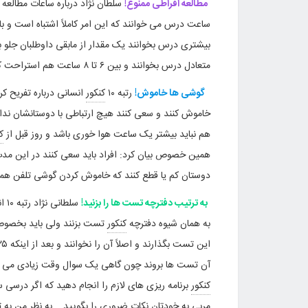
مطالعه افراطی ممنوع!
بیشتری درس بخوانند یک مقدار از مابقی داوطلبان جلو ب
متعادل درس بخوانند و بین ۶ تا ۸ ساعت هم استراحت کنند.
گوشی ها خاموش!
رتبه ۱۰
کنکور
انسانی درباره تفریح کر
خاموش کنند و سعی کنند هیچ ارتباطی با دوستانشان نداشت
هم نباید بیشتر یک ساعت هوا خوری باشد و روز قبل از
ک
همین خصوص بیان کرد: افراد باید سعی کنند در این مدت 
دوستان کم یا قطع کنند که خاموش کردن گوشی تلفن همر
به ترتیب دفترچه تست ها را بزنید!
سل
به همان شیوه دفترچه
کنکور
تست بزنند ولی باید بخصوص
آن تست ها بروند چون گاهی یک سوال وقت زیادی می گیرد
کنکور
برنامه ریزی های لازم را انجام دهید که اگر درسی س
مربی به خودتان نکات ضروری را بگویید. به نظر من به تر