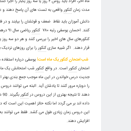
مدت زمان
کنکور
واقعی به تست های آن پاسخ دهند و عص
دانش آموزان باید نقاط ضعف و قوتشان را بیابند و در ف
کنند. احسان یوسفی رتبه ۷۸۰
کنکور
ریاضی سال ۹۱ درهمین راستا عنوان کرد: برای جمع بندی
کنکورهای سال های اخیر را بررسی کنند و هر دو سه روز یک
قرار دهند. اگر شبیه سازی
کنکور
را برای روزهای نزدیک 
شب امتحان کنکور یک ماه است!
یوسفی درباره استفاده م
امتحان
کنکور
است. در واقع
کنکور
شب امتحانش یک ماه اس
جدیت درس خواندن در این ماه موجب جمع بندی بهتر اس
را دوباره مرور کنند تا یادشان آید. البته می توانند در
دهند تا نتیجه بهتری از این دروس در
کنکور
بگیرند. 90 درصد عملکرد دانش آموزان سر جلسه
داده اند بر می گردد اما نکته حائز اهمیت این است که
این دروس زمان زیادی طول می کشد. فقط می توانند به
افزایش دهند.