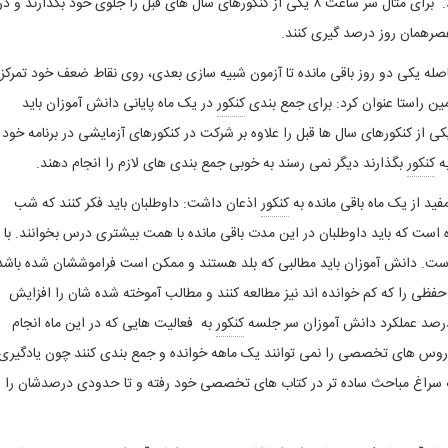
ماه آخر، افراد باید روش ۲ روز یا سه روز یکبار را اجرا کنند. برای مثال سر ساعت ۸ یکی از کنکورهای سال های قبل را جلوی خود بگذارند و در
رهمان روز درصد گیری کنند.
اصله یکی دو روز باقی مانده تا آزمون شبیه سازی بعدی، روی نقاط ضعف خود تمرکز
کنکور
در یک ماه پایانی دانش آموزان باید
ی از کنکورهای سال ها قبل را علاوه بر شرکت در کنکورهای آزمایشی در برنامه خود
به
کنکور
بگذارند دیگر نمی رسند به خوبی جمع بندی های لازم را انجام دهند.
فید از یک ماه باقی مانده به
کنکور
اذعان داشت: داوطلبان باید فکر کنند که شب
ت که باید داوطلبان در این مدت باقی مانده با همت بیشتری درس بخوانند. با
ت. دانش آموزان باید مطالبی که بلد هستند و ممکن است فراموششان شده باشد
وس حفظی را که کم خوانده اند نیز مطالعه کنند و مطالب آموخته شده شان را افزایش
کنکور
به فعالیت هایی که در این ماه انجام
 دروس های تخصصی را نمی توانند یک ماهه خوانده و جمع بندی کنند چون یادگیری
 سراغ مباحث ساده تر در کتاب های تخصصی خود رفته و تا حدودی درصدشان را