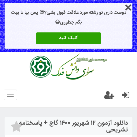
دوست داری تو رشته مورد علاقت قبول بشی؟😍 پس بیا تا بهت
بگم چطوری😀
کلیک کنید
oggle
gation
دانلود آزمون ۱۲ شهریور ۱۴۰۰ گاج + پاسخنامه
تشریحی