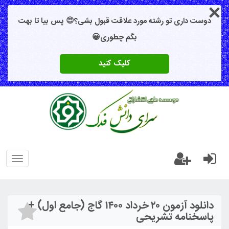
دوست داری تو رشته مورد علاقت قبول بشی؟😍 پس بیا تا بهت
بگم چطوری😀
کلیک کنید
oggle
gation
دانلود آزمون ۲۰ خرداد ۱۴۰۰ گاج (جامع اول) +
پاسخنامه تشریحی