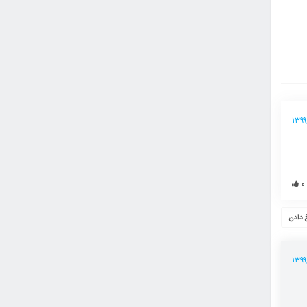
۰
 دادن