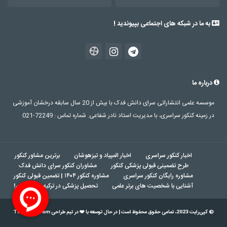
به ما در شبکه های اجتماعی بپیوندید !
درباره ما
موسسه علمی انتشاراتی سرای دانش فدک با بیش از 20 سال سابقه درخشان آموزشی
در زمینه کنکور سراسری، با مدیریت استاد نادر شفاعی. شماره تماس : 72249-021
اخبار کنکور سراسری
اخبار المپیاد و تیزهوشان
برترین مشاور کنکور
طرح تضمینی قبولی پزشکی کنکور
مشاوران کنکور سرای دانش فدک
مشاوره رایگان کنکور سراسری
مشاوره کنکور ۱۴۰۴ | تضمین قبولی کنکور
آشنایی با شخصیت های برتر علمی
تحصیل پزشکی در ترکیه بدون کنکور!
© کپی‌رایت 2023، تمامی حقوق محفوظ است | در حال توسعه با ❤️ در تیم طراحی ThinkerTeam