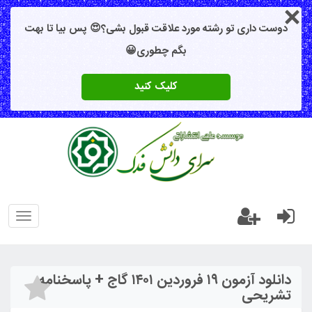
دوست داری تو رشته مورد علاقت قبول بشی؟😍 پس بیا تا بهت
بگم چطوری😀
کلیک کنید
oggle
gation
دانلود آزمون ۱۹ فروردین ۱۴۰۱ گاج + پاسخنامه
تشریحی