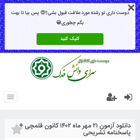
دوست داری تو رشته مورد علاقت قبول بشی؟😍 پس بیا تا بهت
بگم چطوری😀
کلیک کنید
oggle
gation
دانلود آزمون ۲۱ مهر ماه ۱۴۰۲ کانون قلمچی +
پاسخنامه تشریحی