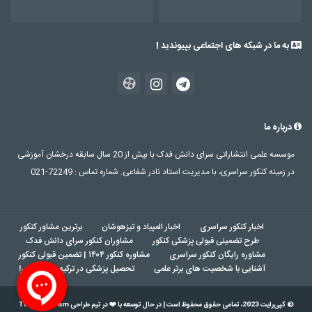
به ما در شبکه های اجتماعی بپیوندید !
درباره ما
موسسه علمی انتشاراتی سرای دانش فدک با بیش از 20 سال سابقه درخشان آموزشی
در زمینه کنکور سراسری، با مدیریت استاد نادر شفاعی. شماره تماس : 72249-021
اخبار کنکور سراسری
اخبار المپیاد و تیزهوشان
برترین مشاور کنکور
طرح تضمینی قبولی پزشکی کنکور
مشاوران کنکور سرای دانش فدک
مشاوره رایگان کنکور سراسری
مشاوره کنکور ۱۴۰۴ | تضمین قبولی کنکور
آشنایی با شخصیت های برتر علمی
تحصیل پزشکی در ترکیه بدون کنکور!
© کپی‌رایت 2023، تمامی حقوق محفوظ است | در حال توسعه با ❤️ در تیم طراحی ThinkerTeam