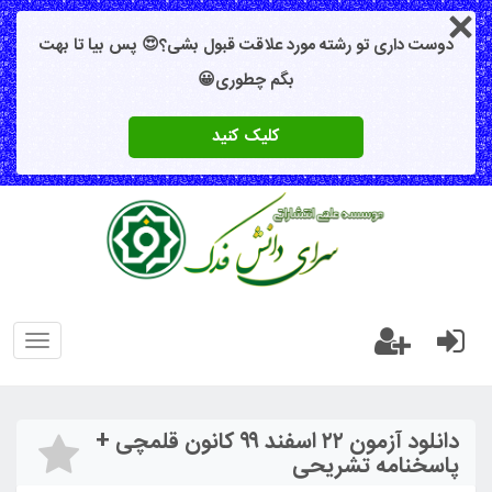
دوست داری تو رشته مورد علاقت قبول بشی؟😍 پس بیا تا بهت
بگم چطوری😀
کلیک کنید
oggle
gation
دانلود آزمون ۲۲ اسفند ۹۹ کانون قلمچی +
پاسخنامه تشریحی