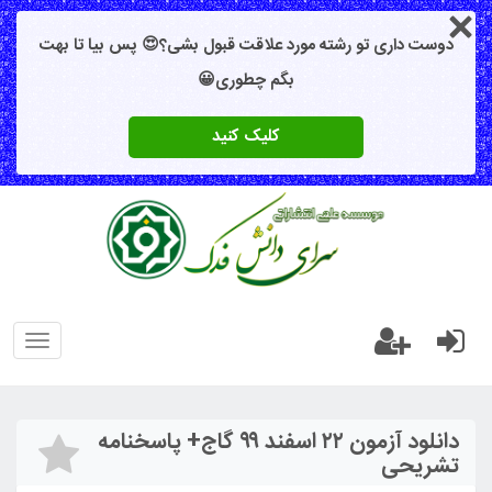
دوست داری تو رشته مورد علاقت قبول بشی؟😍 پس بیا تا بهت
بگم چطوری😀
کلیک کنید
oggle
gation
دانلود آزمون ۲۲ اسفند ۹۹ گاج+ پاسخنامه
تشریحی