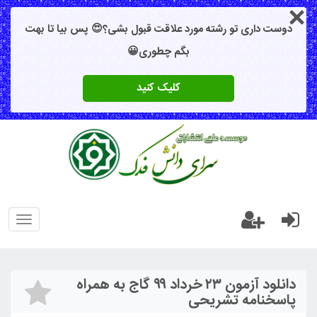
دوست داری تو رشته مورد علاقت قبول بشی؟😍 پس بیا تا بهت
بگم چطوری😀
کلیک کنید
oggle
gation
دانلود آزمون ۲۳ خرداد ۹۹ گاج به همراه
پاسخنامه تشریحی