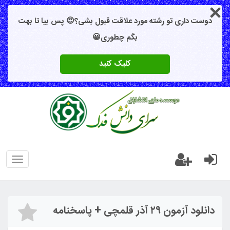
دوست داری تو رشته مورد علاقت قبول بشی؟😍 پس بیا تا بهت
بگم چطوری😀
کلیک کنید
oggle
gation
دانلود آزمون ۲۹ آذر قلمچی + پاسخنامه