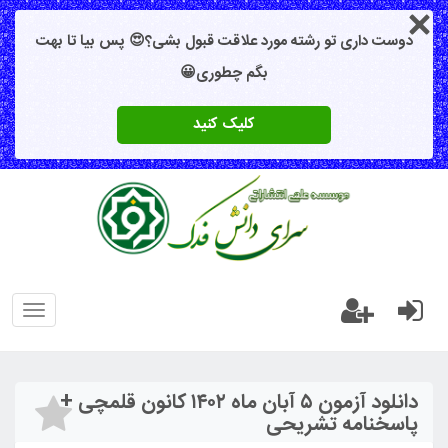
دوست داری تو رشته مورد علاقت قبول بشی؟😍 پس بیا تا بهت
بگم چطوری😀
کلیک کنید
oggle
gation
دانلود آزمون ۵ آبان ماه ۱۴۰۲ کانون قلمچی +
پاسخنامه تشریحی