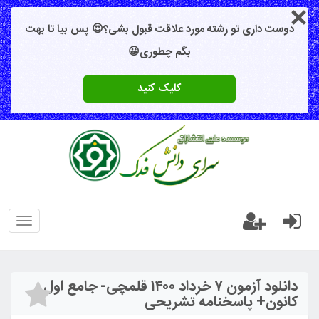
دوست داری تو رشته مورد علاقت قبول بشی؟😍 پس بیا تا بهت
بگم چطوری😀
کلیک کنید
oggle
gation
دانلود آزمون ۷ خرداد ۱۴۰۰ قلمچی- جامع اول
کانون+ پاسخنامه تشریحی