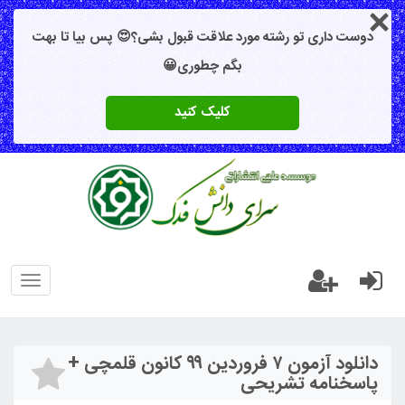
دوست داری تو رشته مورد علاقت قبول بشی؟😍 پس بیا تا بهت
بگم چطوری😀
کلیک کنید
oggle
gation
دانلود آزمون ۷ فروردین ۹۹ کانون قلمچی +
پاسخنامه تشریحی