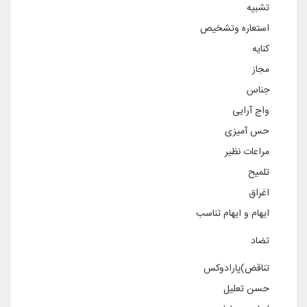
تشبیه
استعاره وتشخیص
کنایه
مجاز
جناس
واج آرایی
حس آمیزی
مراعات نظیر
تلمیح
اغراق
ایهام و ایهام تناسب
تضاد
تناقض)پارادوکس
حسن تعلیل