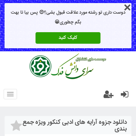
دوست داری تو رشته مورد علاقت قبول بشی؟😍 پس بیا تا بهت
بگم چطوری😀
کلیک کنید
oggle
gation
دانلود جزوه آرایه های ادبی کنکور ویژه جمع
بندی