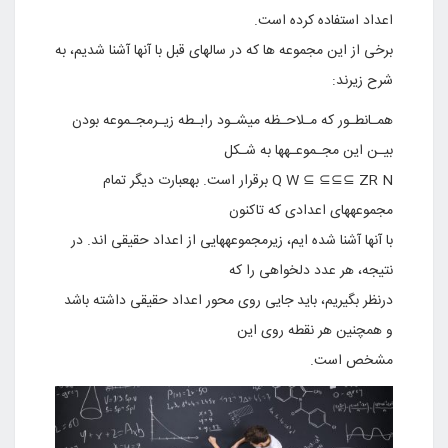
اعداد استفاده کرده است.
برخی از این مجموعه ها که در سالهای قبل با آنها آشنا شدیم، به
شرح زیرند:
همـانطـور که مـلاحـظه میشـود رابـطه زیـرمجـموعه بودن
بیـن این مجـموعـهها به شـکل
Q W ⊆ ⊆⊆⊆ ZR N برقرار است. بهعبارت دیگر تمام
مجموعههای اعدادی که تاکنون
با آنها آشنا شده ایم، زیرمجموعههایی از اعداد حقیقی اند. در
نتیجه، هر عدد دلخواهی را که
درنظر بگیریم، باید جایی روی محور اعداد حقیقی داشته باشد
و همچنین هر نقطه روی این
مشخص است.