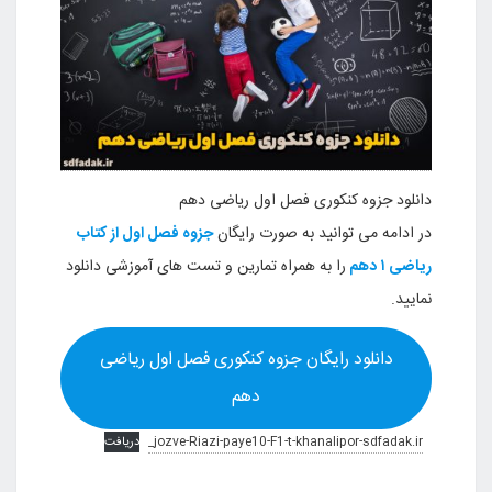
دانلود جزوه کنکوری فصل اول ریاضی دهم
در ادامه می توانید به صورت رایگان
جزوه فصل اول از کتاب
ریاضی ۱ دهم
را به همراه تمارین و تست های آموزشی دانلود
نمایید.
دانلود رایگان جزوه کنکوری فصل اول ریاضی
دهم
jozve-Riazi-paye10-F1-t-khanalipor-sdfadak.ir_
دریافت