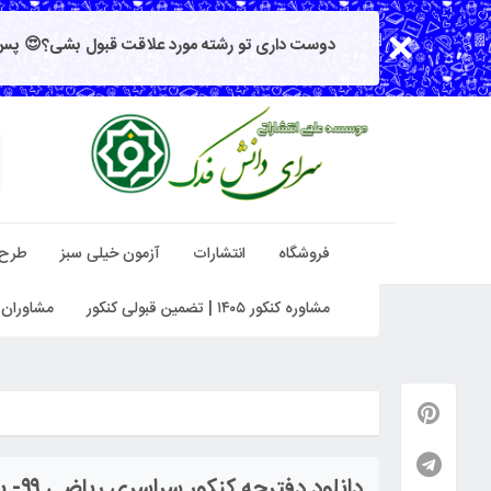
دوست داری تو رشته مورد علاقت قبول بشی؟😍 پس 
فروشگاه
انتشارات
آزمون خیلی سبز
طرح
مشاوره کنکور ۱۴۰۵ | تضمین قبولی کنکور
مشاوران 
دانلود دفترچه کنکور سراسری ریاضی ۹۹- پاسخنامه تشریحی