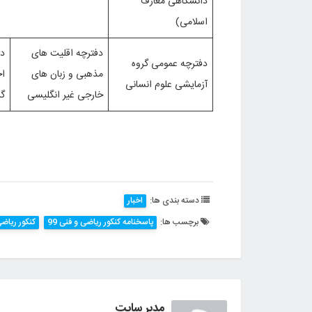
دانشگاهی معارف
اسلامی)
دفترچه اقلیت های
دف
دفترچه عمومی گروه
مذهبی و زبان های
ا
آزمایشی علوم انسانی
خارجی غیر انگلیسی
گر
دسته بندی ها:
اخبار
برچسب ها:
پاسخنامه کنکور ریاضی و فنی 99
کنکور ریاضی 
مدیر سایت